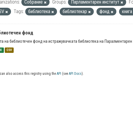
anizations:
Собрание
Groups:
Парламентарен институт
F
SV
Tags:
библиотека
библиотекар
фонд
книг
блиотечен фонд
та на библиотечен фонд на истражувачката библиотека на Паралментарен 
SX
CSV
can also access this registry using the
API
(see
API Docs
).