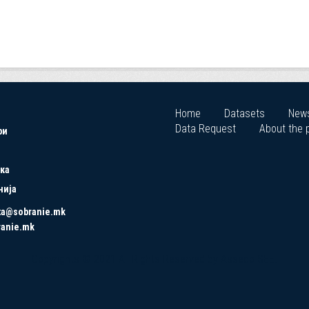
Home
Datasets
New
Data Request
About the p
ри
ка
нија
ta@sobranie.mk
ranie.mk
Copyrights © 2021 All Rights Reserved by Asseco SEE.