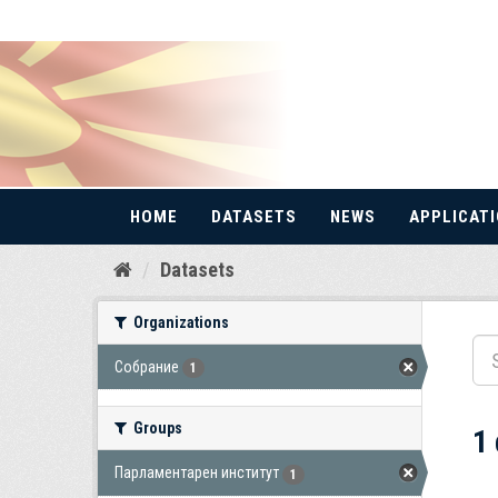
HOME
DATASETS
NEWS
APPLICAT
Skip
Datasets
to
content
Organizations
Собрание
1
Groups
1
Парламентарен институт
1