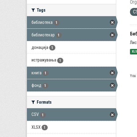
Org
Tags
C
библиотека
1
Би
библиотекар
1
Лис
донација
1
XL
истражувања
1
книга
1
You 
фонд
1
Formats
CSV
1
XLSX
1