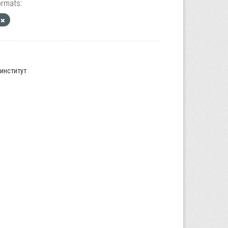
ormats:
а
институт