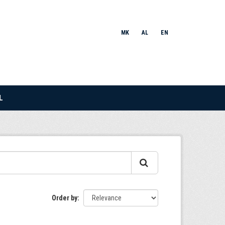
MK
AL
EN
L
Order by