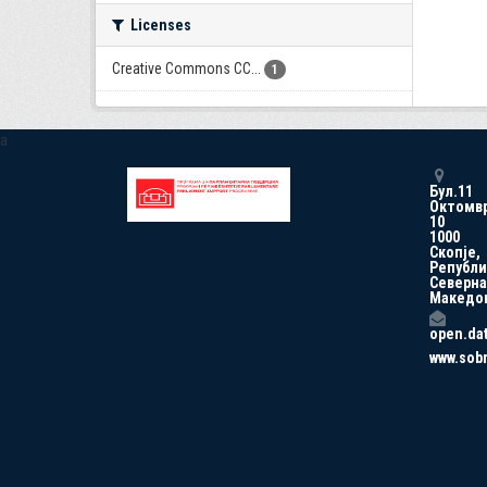
Licenses
Creative Commons CC...
1
a
Бул.11
Октомв
10
1000
Скопје,
Републи
Северна
Македо
open.da
www.sob