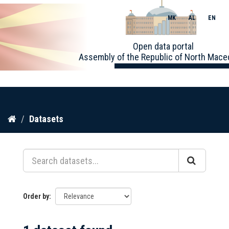
MK
AL
EN
Toggle
Open data portal
naviga
Assembly of the Republic of North Mace
Skip
Datasets
to
content
Order by