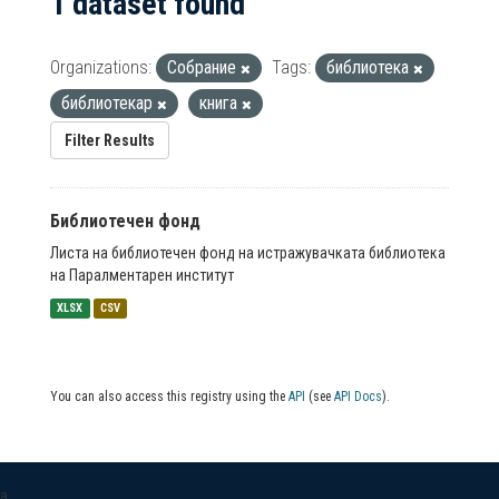
1 dataset found
Organizations:
Собрание
Tags:
библиотека
библиотекар
книга
Filter Results
Библиотечен фонд
Листа на библиотечен фонд на истражувачката библиотека
на Паралментарен институт
XLSX
CSV
You can also access this registry using the
API
(see
API Docs
).
a