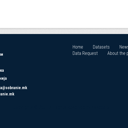
Home
Datasets
New
Data Request
About the p
ри
ка
нија
ta@sobranie.mk
ranie.mk
Copyrights © 2021 All Rights Reserved by Asseco SEE.