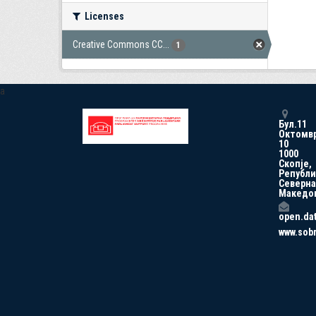
Licenses
Creative Commons CC...
1
a
Бул.11
Октомв
10
1000
Скопје,
Републи
Северна
Македо
open.da
www.sob