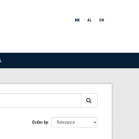
MK
AL
EN
L
Order by