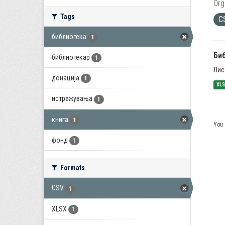
Org
Tags
C
библиотека
1
Би
библиотекар
1
Лис
донација
1
XL
истражувања
1
книга
1
You 
фонд
1
Formats
CSV
1
XLSX
1