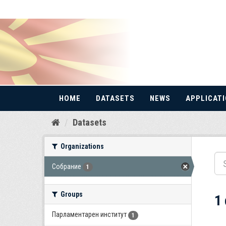
HOME
DATASETS
NEWS
APPLICAT
Skip
Datasets
to
content
Organizations
Собрание
1
Groups
1
Парламентарен институт
1