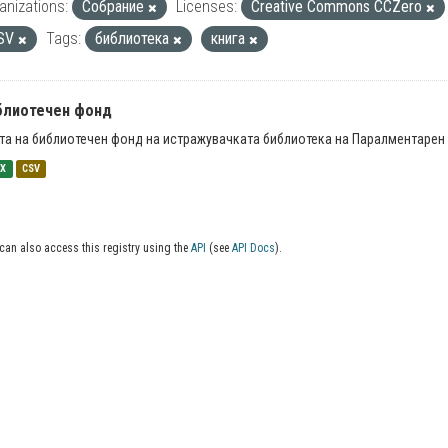
anizations:
Собрание
Licenses:
Creative Commons CCZero
SV
Tags:
библиотека
книга
блиотечен фонд
та на библиотечен фонд на истражувачката библиотека на Паралментарен 
SX
CSV
can also access this registry using the
API
(see
API Docs
).