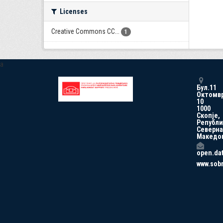
Licenses
Creative Commons CC...
1
a
Бул.11
Октомв
10
1000
Скопје,
Републи
Северна
Македо
open.da
www.sob