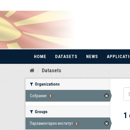
HOME
DATASETS
NEWS
APPLICAT
Skip
Datasets
to
content
Organizations
Собрание
1
Groups
1
Парламентарен институт
1