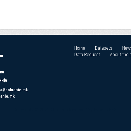
Home
Datasets
New
Data Request
About the p
ри
ка
нија
ta@sobranie.mk
ranie.mk
Copyrights © 2021 All Rights Reserved by Asseco SEE.