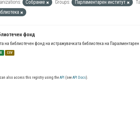
anizations:
Собрание
Groups:
Парламентарен институт
Ta
иблиотека
блиотечен фонд
та на библиотечен фонд на истражувачката библиотека на Паралментарен 
SX
CSV
can also access this registry using the
API
(see
API Docs
).