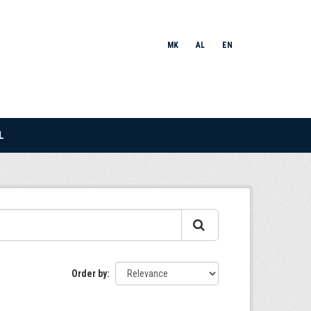
MK
AL
EN
L
Order by