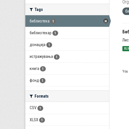
Org
Tags
б
библиотека
1
Би
библиотекар
1
Лис
донација
1
XL
истражувања
1
книга
1
You 
фонд
1
Formats
CSV
1
XLSX
1