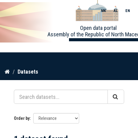
MK
AL
EN
Toggle
Open data portal
naviga
Assembly of the Republic of North Mace
Skip
Datasets
to
content
Order by