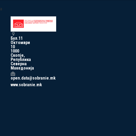
a
Бул.11
Октомври
10
1000
Скопје,
Република
Северна
Македонија
open.data@sobranie.mk
www.sobranie.mk