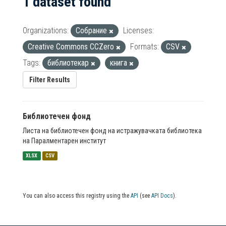
1 dataset found
Organizations:
Собрание
Licenses:
Creative Commons CCZero
Formats:
CSV
Tags:
библиотекар
книга
Filter Results
Библиотечен фонд
Листа на библиотечен фонд на истражувачката библиотека
на Паралментарен институт
XLSX
CSV
You can also access this registry using the
API
(see
API Docs
).