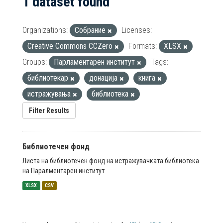
1 dataset found
Organizations:
Собрание
Licenses:
Creative Commons CCZero
Formats:
XLSX
Groups:
Парламентарен институт
Tags:
библиотекар
донација
книга
истражувања
библиотека
Filter Results
Библиотечен фонд
Листа на библиотечен фонд на истражувачката библиотека
на Паралментарен институт
XLSX
CSV