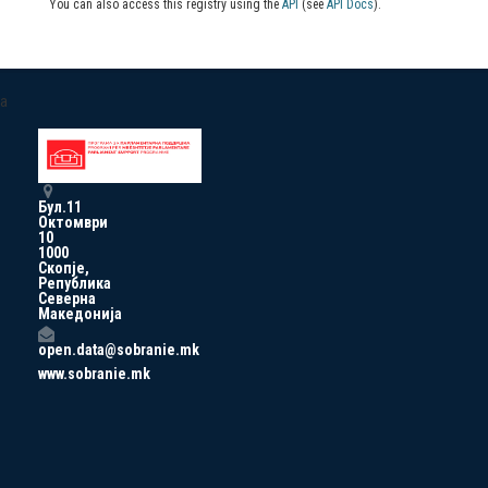
You can also access this registry using the
API
(see
API Docs
).
a
Бул.11
Октомври
10
1000
Скопје,
Република
Северна
Македонија
open.data@sobranie.mk
www.sobranie.mk