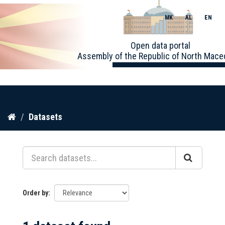
MK
AL
EN
Toggle
Open data portal
naviga
Assembly of the Republic of North Mace
Skip
Datasets
to
content
Order by