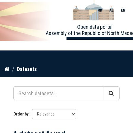
MK
AL
EN
Toggle
Open data portal
naviga
Assembly of the Republic of North Mace
Skip
Datasets
to
content
Order by