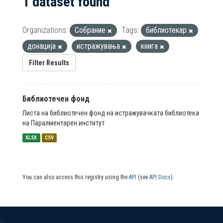
1 dataset found
Organizations:
Собрание
Tags:
библиотекар
донација
истражувања
книга
Filter Results
Библиотечен фонд
Листа на библиотечен фонд на истражувачката библиотека
на Паралментарен институт
XLSX
CSV
You can also access this registry using the
API
(see
API Docs
).
a