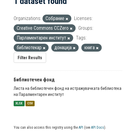
1 dataset found
Organizations:
Собрание
Licenses:
Creative Commons CCZero
Groups:
Парламентарен институт
Tags:
библиотекар
донација
книга
Filter Results
Библиотечен фонд
Листа на библиотечен фонд на истражувачката библиотека
на Паралментарен институт
XLSX
CSV
You can also access this registry using the
API
(see
API Docs
).