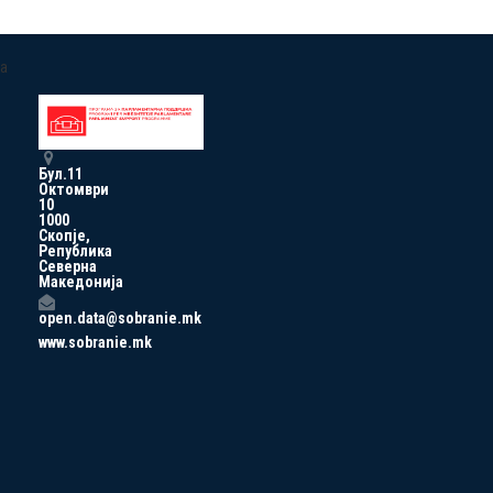
a
Бул.11
Октомври
10
1000
Скопје,
Република
Северна
Македонија
open.data@sobranie.mk
www.sobranie.mk