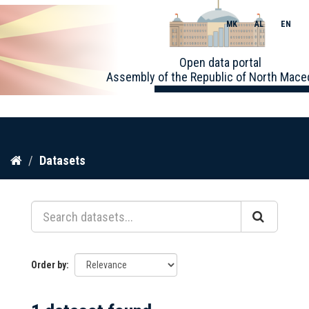
MK
AL
EN
Toggle
Open data portal
naviga
Assembly of the Republic of North Mace
Skip
Datasets
to
content
Order by