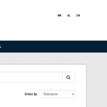
MK
AL
EN
L
Order by