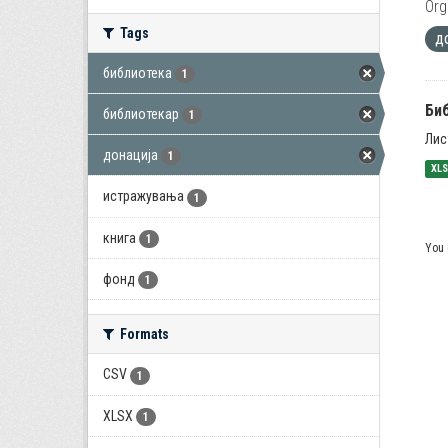
Org
Tags
д
библиотека
1
Би
библиотекар
1
Лис
донација
1
XL
истражувања
1
книга
1
You 
фонд
1
Formats
CSV
1
XLSX
1