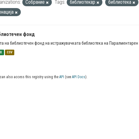
anizations:
Собрание
Tags:
библиотекар
библиотека
онација
блиотечен фонд
та на библиотечен фонд на истражувачката библиотека на Паралментарен 
SX
CSV
can also access this registry using the
API
(see
API Docs
).