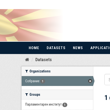
HOME
DATASETS
NEWS
APPLICAT
Skip
Datasets
to
content
Organizations
Собрание
1
Groups
1
Парламентарен институт
1