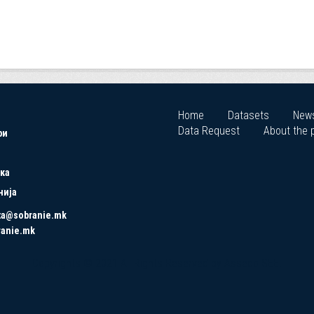
Home
Datasets
New
Data Request
About the p
ри
ка
нија
ta@sobranie.mk
ranie.mk
Copyrights © 2021 All Rights Reserved by Asseco SEE.