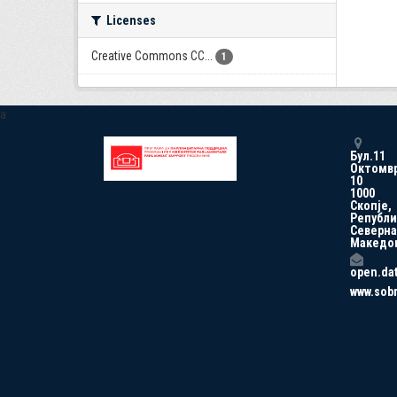
Licenses
Creative Commons CC...
1
a
Бул.11
Октомв
10
1000
Скопје,
Републи
Северна
Македо
open.da
www.sob