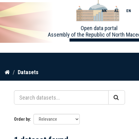
MK
AL
EN
Toggle
Open data portal
naviga
Assembly of the Republic of North Mace
Skip
Datasets
to
content
Order by