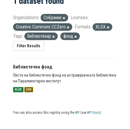
1 dataset found
Organizations:
Собрание
Licenses:
Creative Commons CCZero
Formats:
XLSX
Tags:
библиотекар
фонд
Filter Results
Библиотечен фонд
Листа на библиотечен фонд на истражувачката библиотека
на Паралментарен институт
XLSX
CSV
You can also access this registry using the
API
(see
API Docs
).