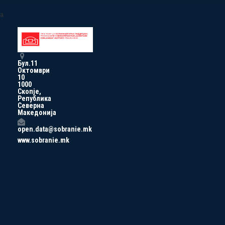
a
Бул.11
Октомври
10
1000
Скопје,
Република
Северна
Македонија
open.data@sobranie.mk
www.sobranie.mk