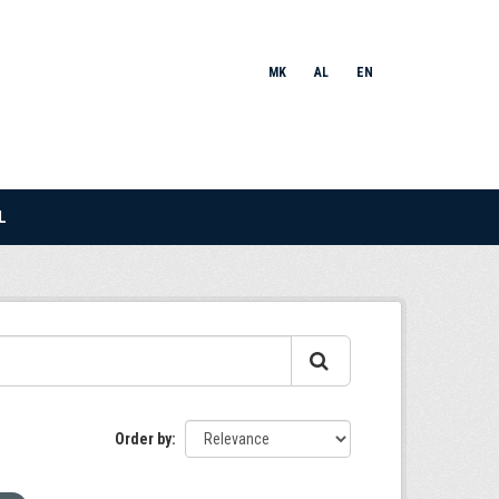
MK
AL
EN
L
Order by