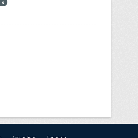
и
s
Applications
Research