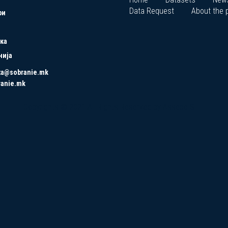
Data Request
About the p
ри
ка
нија
ta@sobranie.mk
ranie.mk
Copyrights © 2021 All Rights Reserved by Asseco SEE.