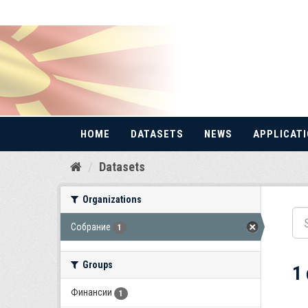
HOME
DATASETS
NEWS
APPLICAT
Skip
Datasets
to
content
Organizations
Собрание
1
Groups
1
Финансии
1