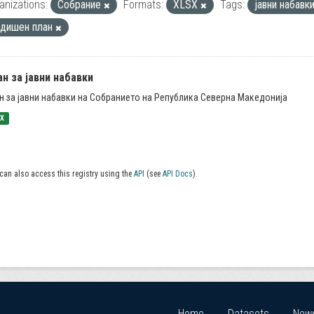
anizations:
Собрание
Formats:
XLSX
Tags:
јавни набавк
одишен план
н за јавни набавки
н за јавни набавки на Собранието на Република Северна Македонија
SX
can also access this registry using the
API
(see
API Docs
).
Home
Datasets
New