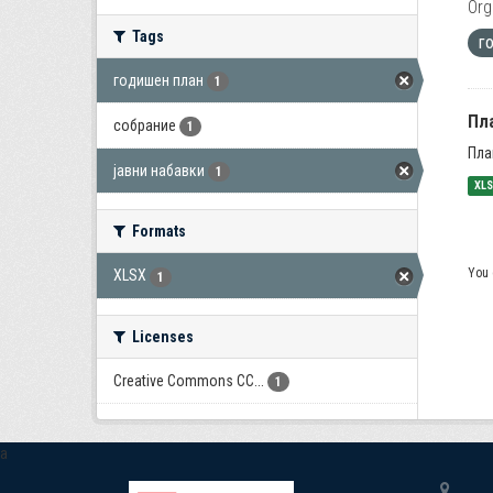
Org
Tags
г
годишен план
1
Пла
собрание
1
Пла
јавни набавки
1
XL
Formats
You 
XLSX
1
Licenses
Creative Commons CC...
1
a