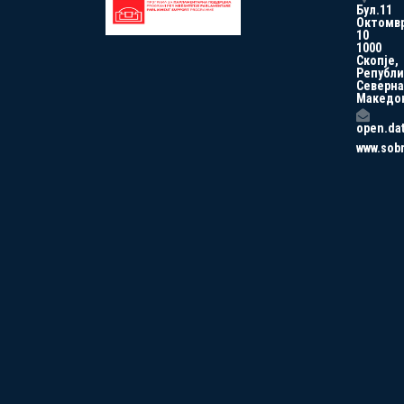
Бул.11
Октомв
10
1000
Скопје,
Републи
Северна
Македо
open.da
www.sob