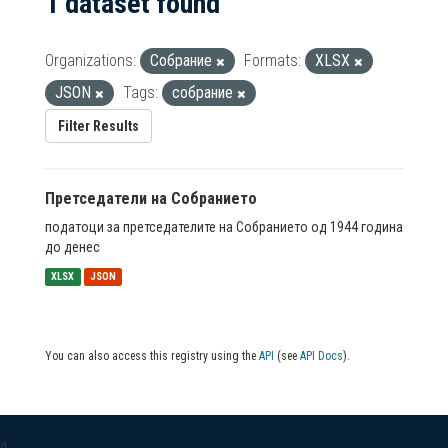
1 dataset found
Organizations:
Собрание
Formats:
XLSX
JSON
Tags:
собрание
Filter Results
Претседатели на Собранието
податоци за претседателите на Собранието од 1944 година
до денес
XLSX
JSON
You can also access this registry using the
API
(see
API Docs
).
a