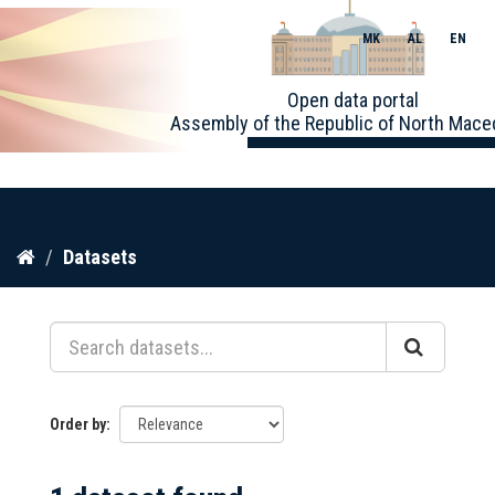
MK
AL
EN
Toggle
Open data portal
naviga
Assembly of the Republic of North Mace
Skip
Datasets
to
content
Order by