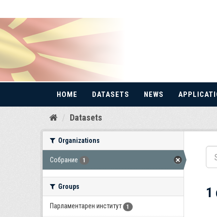
HOME
DATASETS
NEWS
APPLICAT
Skip
Datasets
to
content
Organizations
Собрание
1
Groups
1
Парламентарен институт
1