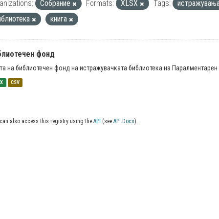
anizations:
Собрание
Formats:
XLSX
Tags:
истражувањ
иблиотека
книга
блиотечен фонд
та на библиотечен фонд на истражувачката библиотека на Паралментарен 
SX
CSV
can also access this registry using the
API
(see
API Docs
).