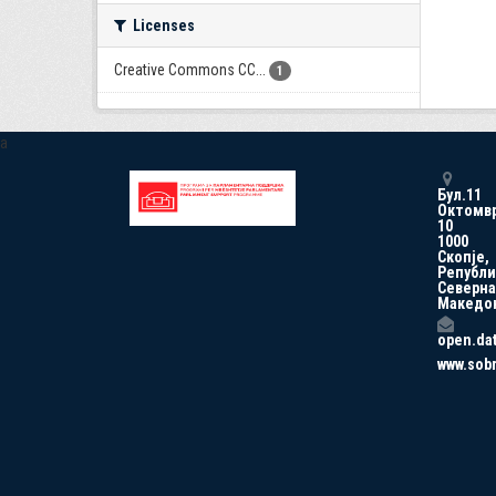
Licenses
Creative Commons CC...
1
a
Бул.11
Октомв
10
1000
Скопје,
Републи
Северна
Македо
open.da
www.sob