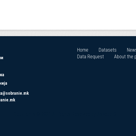
Home
Datasets
New
Data Request
About the p
ри
ка
нија
ta@sobranie.mk
ranie.mk
Copyrights © 2021 All Rights Reserved by Asseco SEE.