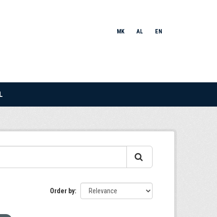
MK
AL
EN
L
Order by