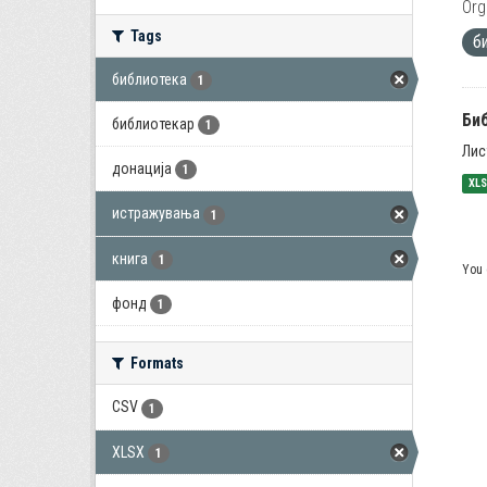
Org
Tags
б
библиотека
1
Би
библиотекар
1
Лис
донација
1
XL
истражувања
1
книга
1
You 
фонд
1
Formats
CSV
1
XLSX
1