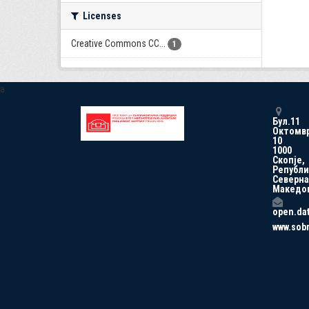
Licenses
Creative Commons CC...
1
a
Бул.11
Октомв
10
1000
Скопје,
Републи
Северна
Македо
open.da
www.sob