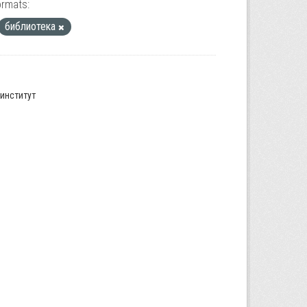
ormats:
библиотека
институт