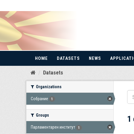
HOME
DATASETS
NEWS
APPLICAT
Skip
Datasets
to
content
Organizations
Собрание
1
Groups
1
Парламентарен институт
1