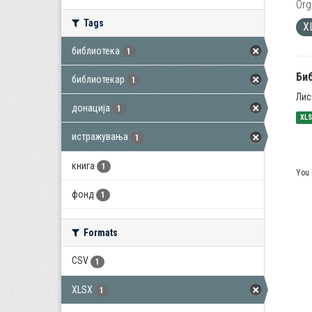
Org
Tags
X
библиотека
1
Би
библиотекар
1
Лис
донација
1
XL
истражувања
1
книга
1
You 
фонд
1
Formats
CSV
1
XLSX
1