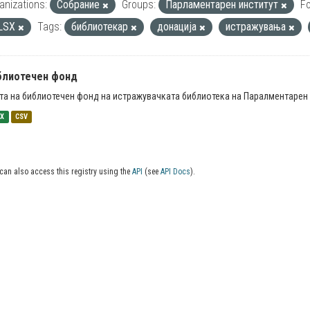
anizations:
Собрание
Groups:
Парламентарен институт
F
LSX
Tags:
библиотекар
донација
истражувања
блиотечен фонд
та на библиотечен фонд на истражувачката библиотека на Паралментарен 
SX
CSV
can also access this registry using the
API
(see
API Docs
).