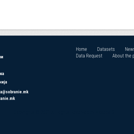
Home
Datasets
New
Data Request
About the p
ри
ка
нија
ta@sobranie.mk
ranie.mk
Copyrights © 2021 All Rights Reserved by Asseco SEE.