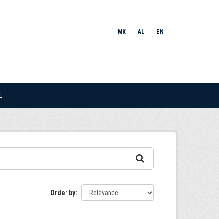
MK
AL
EN
L
Order by