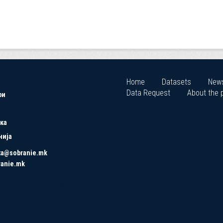
Home
Datasets
New
Data Request
About the p
ри
ка
нија
ta@sobranie.mk
ranie.mk
Copyrights © 2021 All Rights Reserved by Asseco SEE.