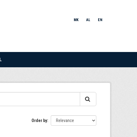
MK
AL
EN
L
Order by