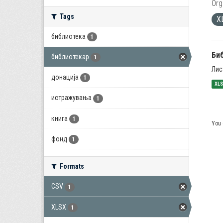
Org
Tags
X
библиотека
1
Би
библиотекар
1
Лис
донација
1
XL
истражувања
1
книга
1
You 
фонд
1
Formats
CSV
1
XLSX
1