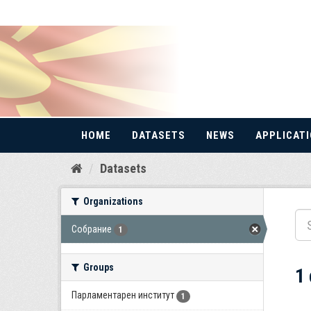
HOME
DATASETS
NEWS
APPLICAT
Skip
Datasets
to
content
Organizations
Собрание
1
Groups
1
Парламентарен институт
1