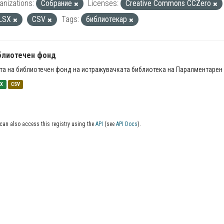
anizations:
Собрание
Licenses:
Creative Commons CCZero
LSX
CSV
Tags:
библиотекар
блиотечен фонд
та на библиотечен фонд на истражувачката библиотека на Паралментарен 
SX
CSV
can also access this registry using the
API
(see
API Docs
).