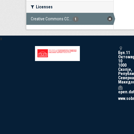
Licenses
Creative Commons CC...
1
a
Бул.11
Октомв
10
1000
Скопје,
Републи
Северна
Македо
open.da
www.sob