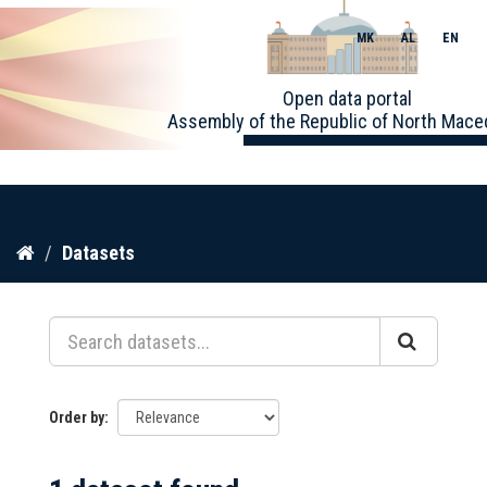
MK
AL
EN
Toggle
Open data portal
naviga
Assembly of the Republic of North Mace
Skip
Datasets
to
content
Order by