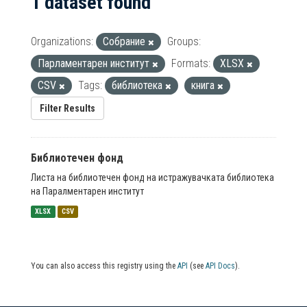
1 dataset found
Organizations:
Собрание
Groups:
Парламентарен институт
Formats:
XLSX
CSV
Tags:
библиотека
книга
Filter Results
Библиотечен фонд
Листа на библиотечен фонд на истражувачката библиотека
на Паралментарен институт
XLSX
CSV
You can also access this registry using the
API
(see
API Docs
).