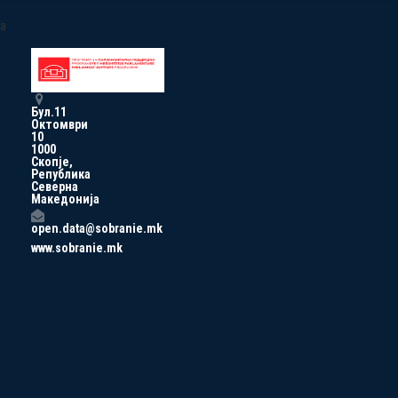
a
Бул.11
Октомври
10
1000
Скопје,
Република
Северна
Македонија
open.data@sobranie.mk
www.sobranie.mk