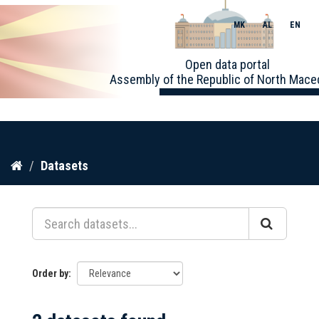
MK
AL
EN
Toggle
Open data portal
naviga
Assembly of the Republic of North Mace
Skip
Datasets
to
content
Order by