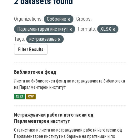
2 datasets found
Organizations:
Собрание
Groups:
Парламентарен институт
Formats:
XLSX
Tags:
истражувања
Filter Results
Библиотечен фонд
Листа на библиотечен фонд на истражувачката библиотека
на Паралментарен институт
XLSX
CSV
Истражувачки работи изготвени од
Парламентарен институт
Статистика и листа на истражувачки работи изготвени од
Парламентарен институт на барање на пратеници и по