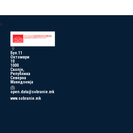
a
Бул.11
Октомври
10
1000
Скопје,
Република
Северна
Македонија
open.data@sobranie.mk
www.sobranie.mk