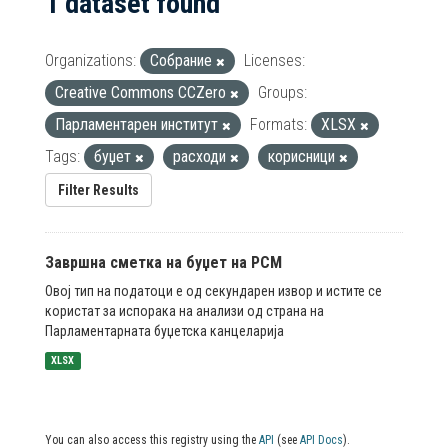
1 dataset found
Organizations:
Собрание
Licenses:
Creative Commons CCZero
Groups:
Парламентарен институт
Formats:
XLSX
Tags:
буџет
расходи
корисници
Filter Results
Завршна сметка на буџет на РСМ
Овој тип на податоци е од секундарен извор и истите се
користат за испорака на анализи од страна на
Парламентарната буџетска канцеларија
XLSX
You can also access this registry using the
API
(see
API Docs
).