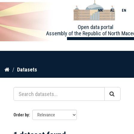
MK
AL
EN
Toggle
Open data portal
naviga
Assembly of the Republic of North Mace
Skip
Datasets
to
content
Order by