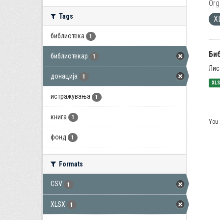
Org
Tags
X
библиотека
1
Би
библиотекар
1
Лис
донација
1
XL
истражувања
1
книга
1
You 
фонд
1
Formats
CSV
1
XLSX
1