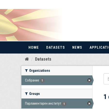
HOME
DATASETS
NEWS
APPLICAT
Skip
Datasets
to
content
Organizations
Собрание
1
Groups
1
Парламентарен институт
1