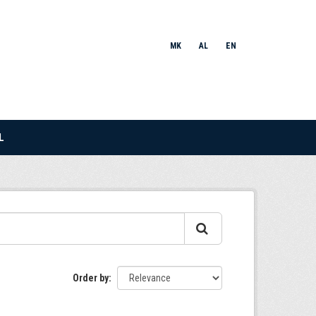
MK
AL
EN
L
Order by