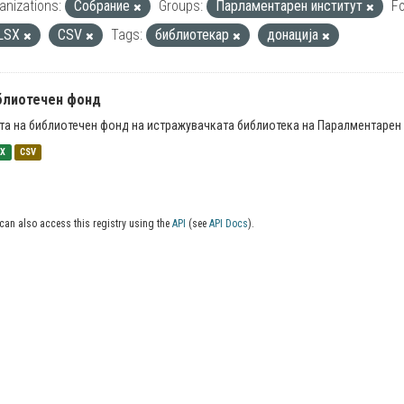
anizations:
Собрание
Groups:
Парламентарен институт
F
LSX
CSV
Tags:
библиотекар
донација
блиотечен фонд
та на библиотечен фонд на истражувачката библиотека на Паралментарен 
SX
CSV
can also access this registry using the
API
(see
API Docs
).