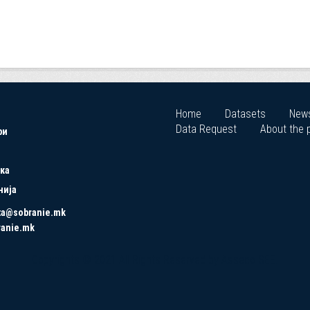
Home
Datasets
New
Data Request
About the p
ри
ка
нија
ta@sobranie.mk
ranie.mk
Copyrights © 2021 All Rights Reserved by Asseco SEE.