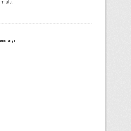
ormats:
институт