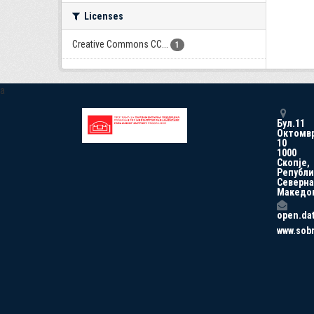
Licenses
Creative Commons CC...
1
a
Бул.11
Октомв
10
1000
Скопје,
Републи
Северна
Македо
open.da
www.sob