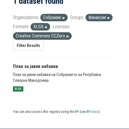
1 dataset found
Organizations:
Собрание
Groups:
Финансии
Formats:
XLSX
Licenses:
Creative Commons CCZero
Filter Results
План за јавни набавки
План за јавни набавки на Собранието на Република
Северна Македонија
XLSX
You can also access this registry using the
API
(see
API Docs
).