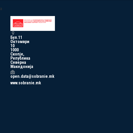
a
Бул.11
Октомври
10
1000
Скопје,
Република
Северна
Македонија
open.data@sobranie.mk
www.sobranie.mk