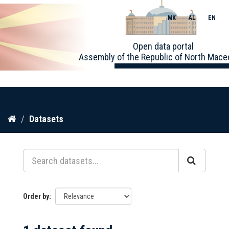
MK
AL
EN
Toggle
Open data portal
naviga
Assembly of the Republic of North Mace
Skip
Datasets
to
content
Order by