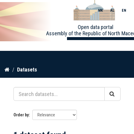
MK
AL
EN
Toggle
Open data portal
naviga
Assembly of the Republic of North Mace
Skip
Datasets
to
content
Order by