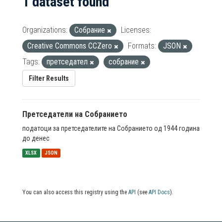
1 dataset found
Organizations:
Собрание
Licenses:
Creative Commons CCZero
Formats:
JSON
Tags:
претседател
собрание
Filter Results
Претседатели на Собранието
податоци за претседателите на Собранието од 1944 година
до денес
XLSX
JSON
You can also access this registry using the
API
(see
API Docs
).