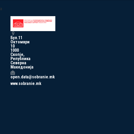
a
Бул.11
Октомври
10
1000
Скопје,
Република
Северна
Македонија
open.data@sobranie.mk
www.sobranie.mk