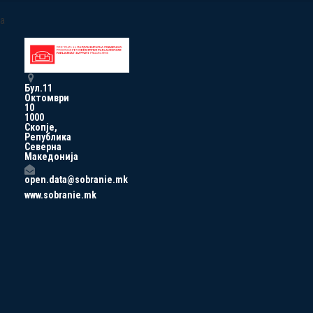
a
Бул.11
Октомври
10
1000
Скопје,
Република
Северна
Македонија
open.data@sobranie.mk
www.sobranie.mk