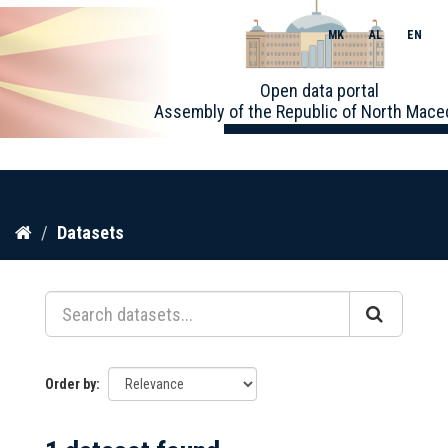
MK
AL
EN
Toggle
Open data portal
naviga
Assembly of the Republic of North Mace
Skip
Datasets
to
content
Order by