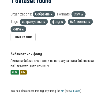
1 dataset found
Organizations:
Собрание
Formats:
CSV
Tags:
истражувања
фонд
библиотека
книга
Filter Results
Библиотечен фонд
Листа на библиотечен фонд на истражувачката библиотека
на Паралментарен институт
XLSX
CSV
You can also access this registry using the
API
(see
API Docs
).