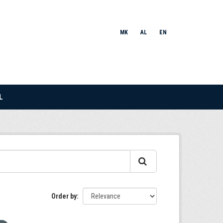
MK
AL
EN
L
Order by