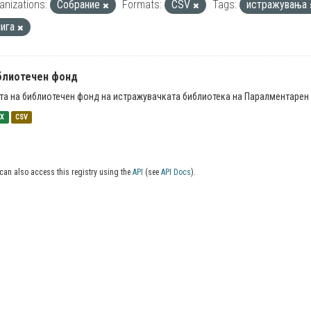
anizations:
Собрание
Formats:
CSV
Tags:
истражувања
нига
блиотечен фонд
та на библиотечен фонд на истражувачката библиотека на Паралментарен 
SX
CSV
can also access this registry using the
API
(see
API Docs
).