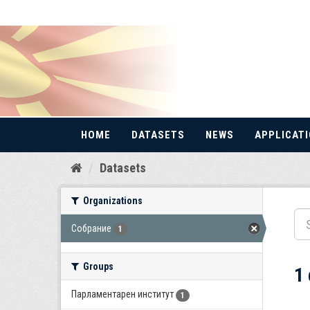
HOME
DATASETS
NEWS
APPLICAT
Skip
Datasets
to
content
Organizations
Собрание
1
Groups
1
Парламентарен институт
1