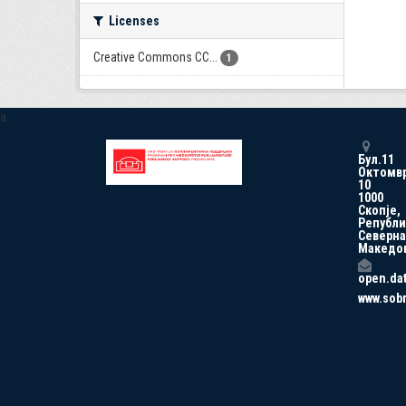
Licenses
Creative Commons CC...
1
a
Бул.11
Октомв
10
1000
Скопје,
Републи
Северна
Македо
open.da
www.sob