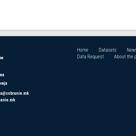
Home
Datasets
New
Data Request
About the p
ри
ка
нија
ta@sobranie.mk
ranie.mk
Copyrights © 2021 All Rights Reserved by Asseco SEE.