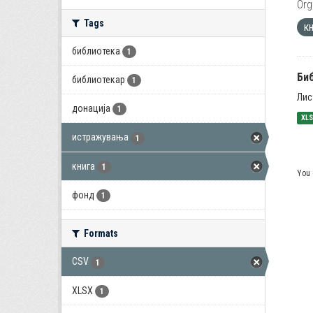
Org
Tags
к
библиотека
1
Би
библиотекар
1
Лис
донација
1
XL
истражувања
1
книга
1
You 
фонд
1
Formats
CSV
1
XLSX
1