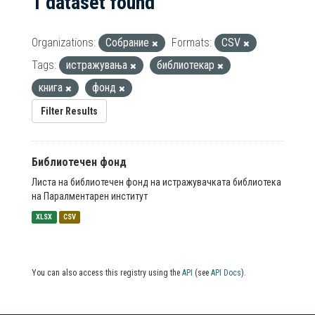
1 dataset found
Organizations:
Собрание
Formats:
CSV
Tags:
истражувања
библиотекар
книга
фонд
Filter Results
Библиотечен фонд
Листа на библиотечен фонд на истражувачката библиотека
на Паралментарен институт
XLSX
CSV
You can also access this registry using the
API
(see
API Docs
).