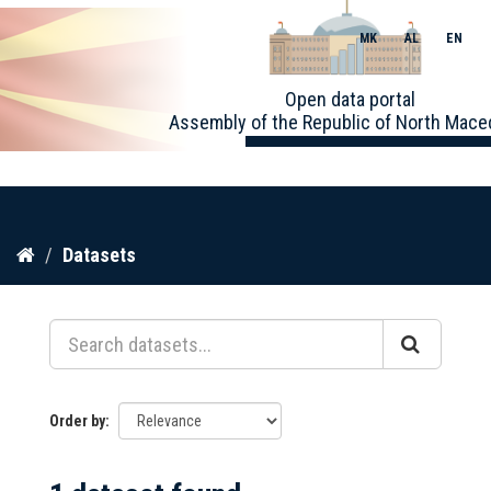
MK
AL
EN
Toggle
Open data portal
naviga
Assembly of the Republic of North Mace
Skip
Datasets
to
content
Order by