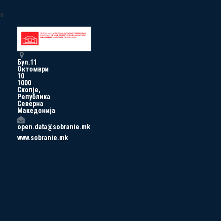
a
Бул.11
Октомври
10
1000
Скопје,
Република
Северна
Македонија
open.data@sobranie.mk
www.sobranie.mk