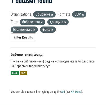
1 dataset found
Organizations:
Собрание
Formats:
CSV
Tags:
библиотека
донација
библиотекар
фонд
Filter Results
Библиотечен фонд
Листа на библиотечен фонд на истражувачката библиотека
на Паралментарен институт
XLSX
CSV
You can also access this registry using the
API
(see
API Docs
).