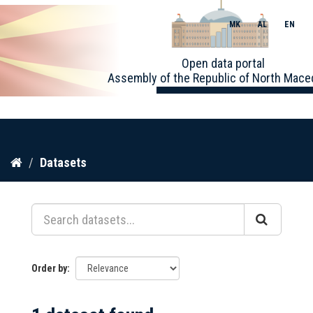
MK
AL
EN
Toggle
Open data portal
naviga
Assembly of the Republic of North Mace
Skip
Datasets
to
content
Order by