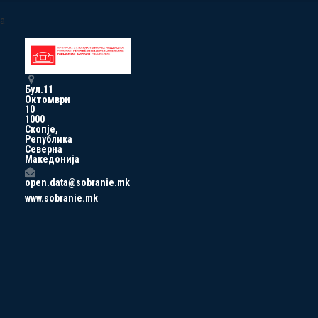
a
Бул.11
Октомври
10
1000
Скопје,
Република
Северна
Македонија
open.data@sobranie.mk
www.sobranie.mk