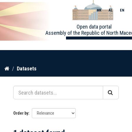
MK
AL
EN
Toggle
Open data portal
naviga
Assembly of the Republic of North Mace
Skip
Datasets
to
content
Order by