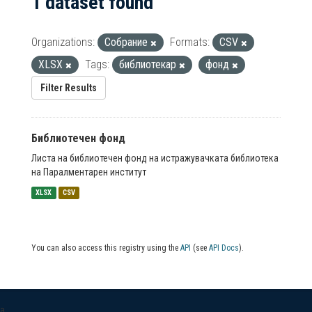
1 dataset found
Organizations:
Собрание
Formats:
CSV
XLSX
Tags:
библиотекар
фонд
Filter Results
Библиотечен фонд
Листа на библиотечен фонд на истражувачката библиотека
на Паралментарен институт
XLSX
CSV
You can also access this registry using the
API
(see
API Docs
).
a