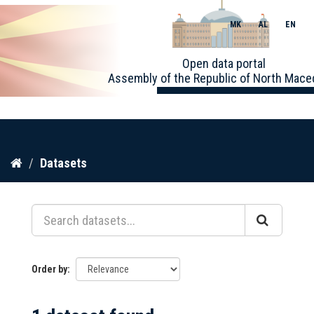
MK
AL
EN
Toggle
Open data portal
naviga
Assembly of the Republic of North Mace
Skip
Datasets
to
content
Order by