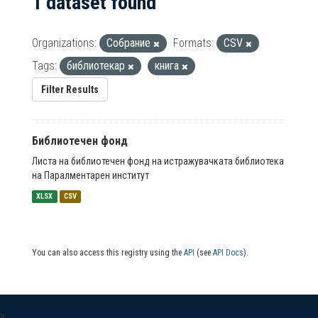
1 dataset found
Organizations:
Собрание
Formats:
CSV
Tags:
библиотекар
книга
Filter Results
Библиотечен фонд
Листа на библиотечен фонд на истражувачката библиотека
на Паралментарен институт
XLSX
CSV
You can also access this registry using the
API
(see
API Docs
).
a