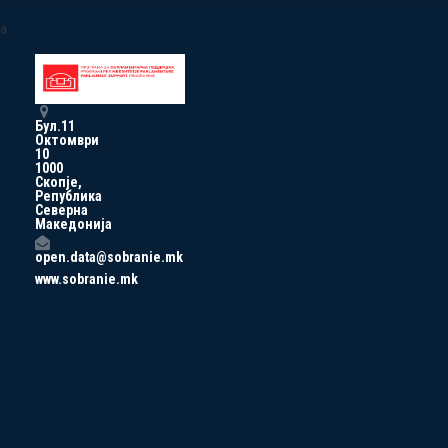
a
Бул.11
Октомври
10
1000
Скопје,
Република
Северна
Македонија
open.data@sobranie.mk
www.sobranie.mk