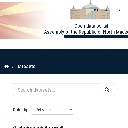
MK
AL
EN
Toggle
Open data portal
naviga
Assembly of the Republic of North Mace
Skip
Datasets
to
content
Order by