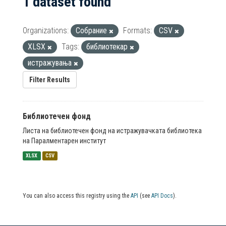
1 dataset found
Organizations:
Собрание
Formats:
CSV
XLSX
Tags:
библиотекар
истражувања
Filter Results
Библиотечен фонд
Листа на библиотечен фонд на истражувачката библиотека
на Паралментарен институт
XLSX
CSV
You can also access this registry using the
API
(see
API Docs
).