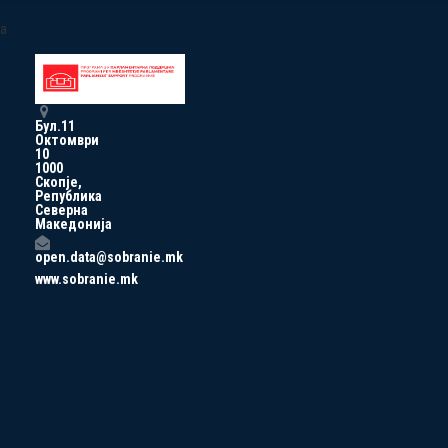
a
Бул.11
Октомври
10
1000
Скопје,
Република
Северна
Македонија
open.data@sobranie.mk
www.sobranie.mk