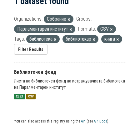
1 dataset found
Organizations:
Собрание
Groups:
Парламентарен институт
Formats:
CSV
Tags:
библиотека
библиотекар
книга
Filter Results
Библиотечен фонд
Листа на библиотечен фонд на истражувачката библиотека
на Паралментарен институт
XLSX
CSV
You can also access this registry using the
API
(see
API Docs
).