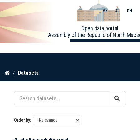
MK
AL
EN
Toggle
Open data portal
naviga
Assembly of the Republic of North Mace
Skip
Datasets
to
content
Order by