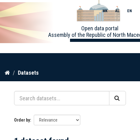
MK
AL
EN
Toggle
Open data portal
naviga
Assembly of the Republic of North Mace
Skip
Datasets
to
content
Order by