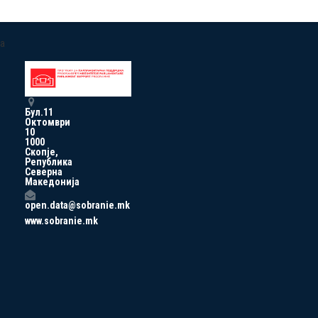
a
Бул.11
Октомври
10
1000
Скопје,
Република
Северна
Македонија
open.data@sobranie.mk
www.sobranie.mk