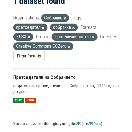
1 dataset found
Organizations:
Собрание
Tags:
претседател
собрание
Formats:
XLSX
Groups:
Пратенички состав
Licenses:
Creative Commons CCZero
Filter Results
Претседатели на Собранието
податоци за претседателите на Собранието од 1944 година
до денес
XLSX
JSON
You can also access this registry using the
API
(see
API Docs
).