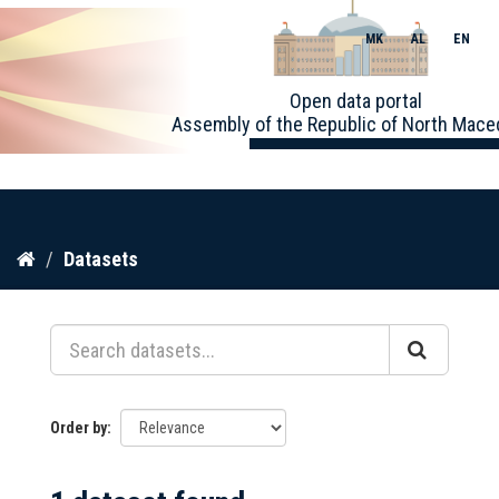
MK
AL
EN
Toggle
Open data portal
naviga
Assembly of the Republic of North Mace
Skip
Datasets
to
content
Order by