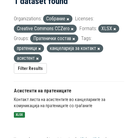
1 dataset found
Organizations:
Собрание
Licenses:
Creative Commons CCZero
Formats:
XLSX
Groups:
Пратенички состав
Tags:
пратеници
канцеларија за контакт
асистент
Filter Results
Асистенти на пратениците
Контакт листа на асистентите во канцелариите за
комуникација на пратениците со граѓаните
XLSX