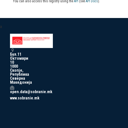
You can also access this registry using the
API
(see
API Docs
).
a
Бул.11
Октомври
10
1000
Скопје,
Република
Северна
Македонија
open.data@sobranie.mk
www.sobranie.mk