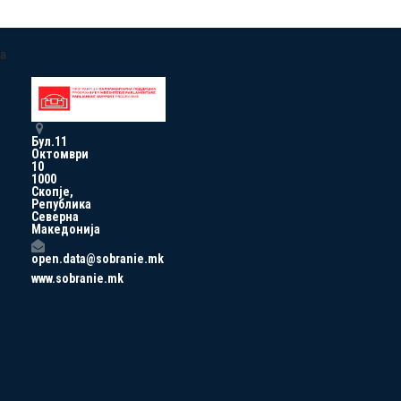
a
Бул.11
Октомври
10
1000
Скопје,
Република
Северна
Македонија
open.data@sobranie.mk
www.sobranie.mk