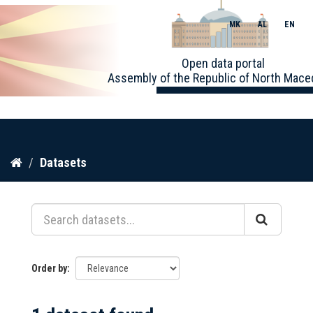
MK
AL
EN
Toggle
Open data portal
naviga
Assembly of the Republic of North Mace
Skip
Datasets
to
content
Order by