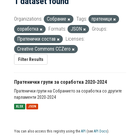
1 dataset found
Organizations:
Собрание
Tags:
пратеници
соработка
Formats:
JSON
Groups:
Пратенички состав
Licenses:
Creative Commons CCZero
Filter Results
Пратенички групи за соработка 2020-2024
Пратенички групи на Собранието за соработка со другите
парламенти 2020-2024
XLSX
JSON
You can also access this registry using the
API
(see
API Docs
).