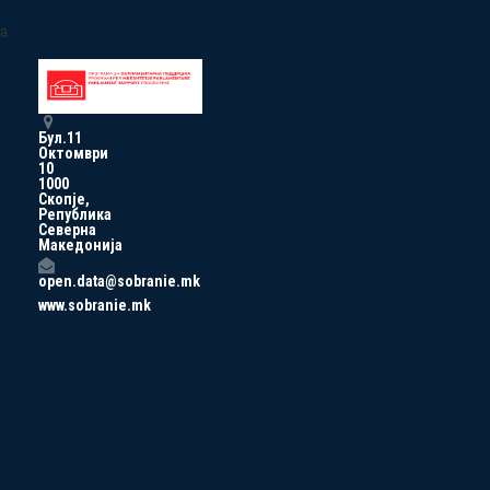
a
Бул.11
Октомври
10
1000
Скопје,
Република
Северна
Македонија
open.data@sobranie.mk
www.sobranie.mk