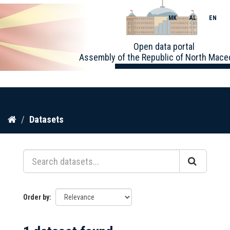
MK
AL
EN
Toggle
Open data portal
naviga
Assembly of the Republic of North Mace
Skip
Datasets
to
content
Order by