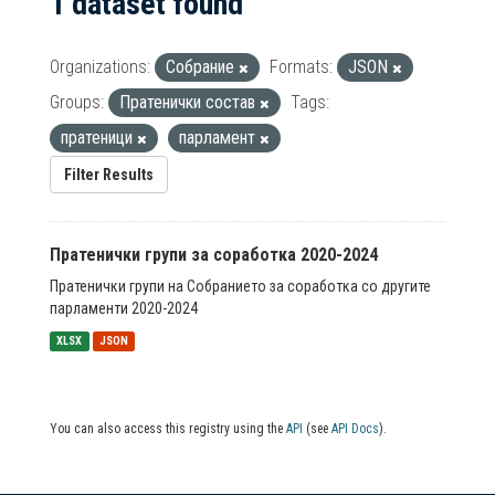
1 dataset found
Organizations:
Собрание
Formats:
JSON
Groups:
Пратенички состав
Tags:
пратеници
парламент
Filter Results
Пратенички групи за соработка 2020-2024
Пратенички групи на Собранието за соработка со другите
парламенти 2020-2024
XLSX
JSON
You can also access this registry using the
API
(see
API Docs
).