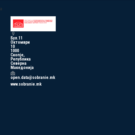
a
Бул.11
Октомври
10
1000
Скопје,
Република
Северна
Македонија
open.data@sobranie.mk
www.sobranie.mk