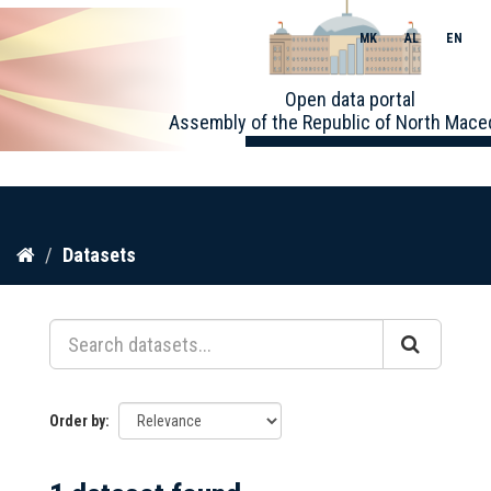
MK
AL
EN
Toggle
Open data portal
naviga
Assembly of the Republic of North Mace
Skip
Datasets
to
content
Order by