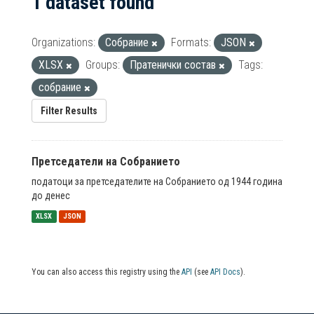
1 dataset found
Organizations:
Собрание
Formats:
JSON
XLSX
Groups:
Пратенички состав
Tags:
собрание
Filter Results
Претседатели на Собранието
податоци за претседателите на Собранието од 1944 година
до денес
XLSX
JSON
You can also access this registry using the
API
(see
API Docs
).