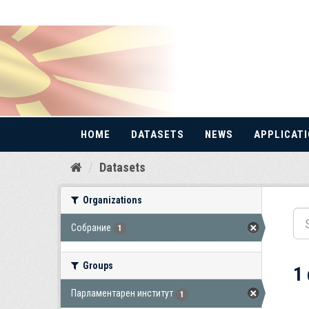
HOME
DATASETS
NEWS
APPLICAT
Skip
Datasets
to
content
Organizations
Собрание
1
Groups
1
Парламентарен институт
1