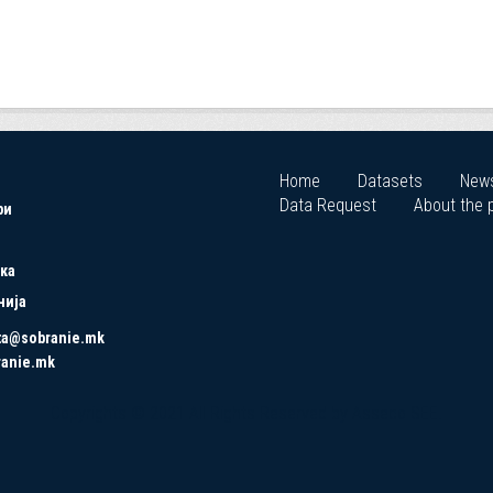
Home
Datasets
New
Data Request
About the p
ри
ка
нија
ta@sobranie.mk
ranie.mk
Copyrights © 2021 All Rights Reserved by Asseco SEE.