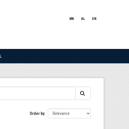
MK
AL
EN
L
Order by