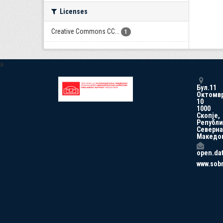
Licenses
Creative Commons CC...
1
a
Бул.11
Октомв
10
1000
Скопје,
Републи
Северна
Македо
open.da
www.sob