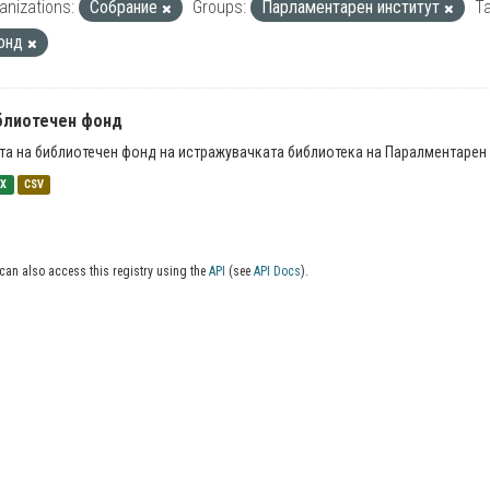
anizations:
Собрание
Groups:
Парламентарен институт
Ta
онд
блиотечен фонд
та на библиотечен фонд на истражувачката библиотека на Паралментарен 
SX
CSV
can also access this registry using the
API
(see
API Docs
).