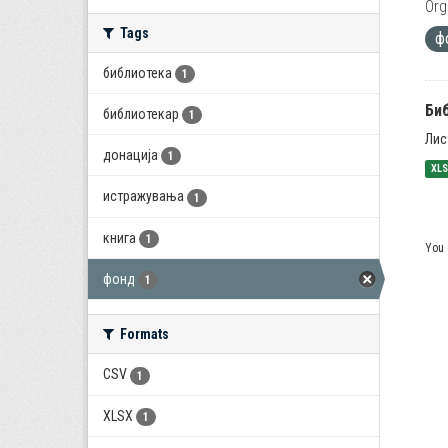
Org
Tags
ф
библиотека
1
Би
библиотекар
1
Лис
донација
1
XL
истражувања
1
книга
1
You 
фонд
1
Formats
CSV
1
XLSX
1