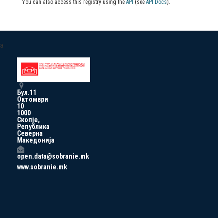
You can also access this registry using the
API
(see
API Docs
).
a
Бул.11
Октомври
10
1000
Скопје,
Република
Северна
Македонија
open.data@sobranie.mk
www.sobranie.mk