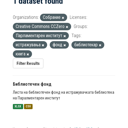
1 dataset found
Organizations:
Собрание
Licenses:
Creative Commons CCZero
Groups:
Парламентарен институт
Tags:
истражувања
фонд
библиотекар
книга
Filter Results
Библиотечен фонд
Листа на библиотечен фонд на истражувачката библиотека
на Паралментарен институт
XLSX
CSV