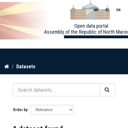
MK
AL
EN
Toggle
Open data portal
naviga
Assembly of the Republic of North Mace
Skip
Datasets
to
content
Order by