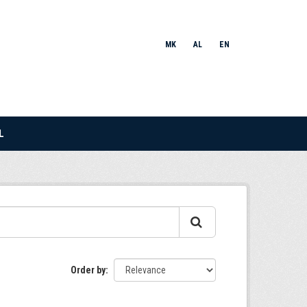
MK
AL
EN
L
Order by