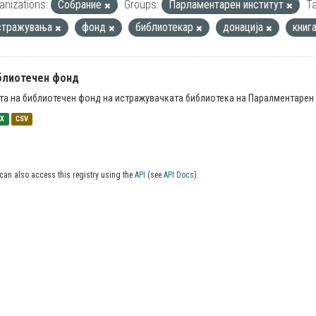
anizations:
Собрание
Groups:
Парламентарен институт
Ta
стражувања
фонд
библиотекар
донација
книг
блиотечен фонд
та на библиотечен фонд на истражувачката библиотека на Паралментарен 
SX
CSV
can also access this registry using the
API
(see
API Docs
).