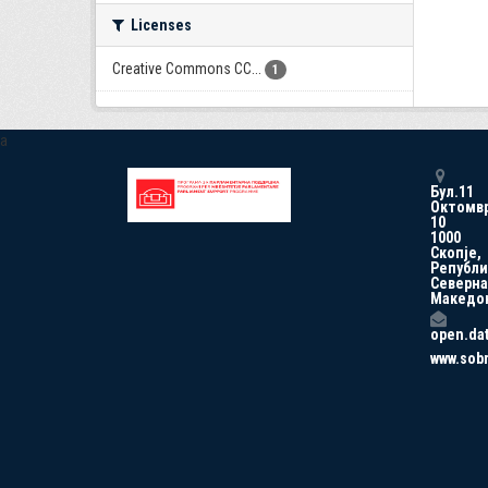
Licenses
Creative Commons CC...
1
a
Бул.11
Октомв
10
1000
Скопје,
Републи
Северна
Македо
open.da
www.sob