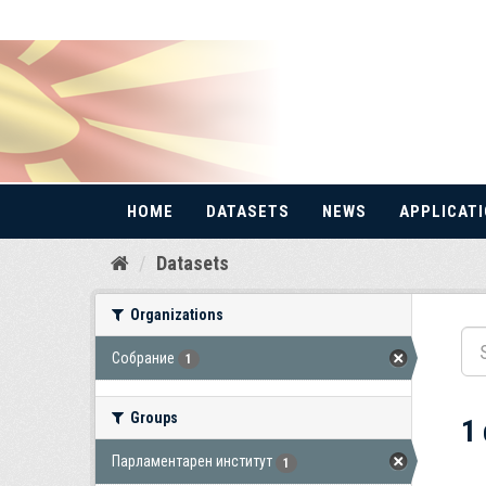
HOME
DATASETS
NEWS
APPLICAT
Skip
Datasets
to
content
Organizations
Собрание
1
Groups
1
Парламентарен институт
1