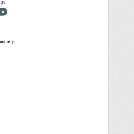
gs:
а
институт