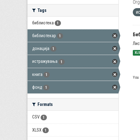
Org
Tags
и
библиотека
1
Би
библиотекар
1
Лис
донација
1
XL
истражувања
1
книга
1
You 
фонд
1
Formats
CSV
1
XLSX
1