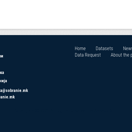
Home
Datasets
New
Data Request
About the p
ри
ка
нија
ta@sobranie.mk
ranie.mk
Copyrights © 2021 All Rights Reserved by Asseco SEE.