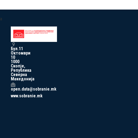
a
Бул.11
Октомври
10
1000
Скопје,
Република
Северна
Македонија
open.data@sobranie.mk
www.sobranie.mk