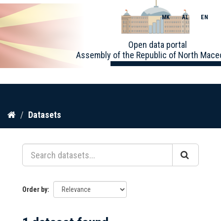
MK
AL
EN
Toggle
Open data portal
naviga
Assembly of the Republic of North Mace
Skip
Datasets
to
content
Order by