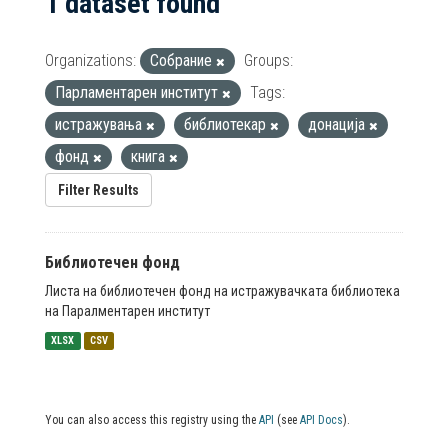
1 dataset found
Organizations:
Собрание
Groups:
Парламентарен институт
Tags:
истражувања
библиотекар
донација
фонд
книга
Filter Results
Библиотечен фонд
Листа на библиотечен фонд на истражувачката библиотека
на Паралментарен институт
XLSX
CSV
You can also access this registry using the
API
(see
API Docs
).