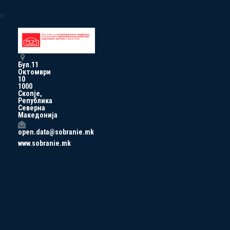
a
Бул.11
Октомври
10
1000
Скопје,
Република
Северна
Македонија
open.data@sobranie.mk
www.sobranie.mk