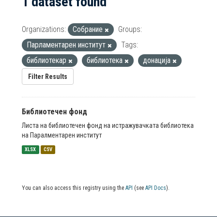
1 dataset found
Organizations:
Собрание
Groups:
Парламентарен институт
Tags:
библиотекар
библиотека
донација
Filter Results
Библиотечен фонд
Листа на библиотечен фонд на истражувачката библиотека
на Паралментарен институт
XLSX
CSV
You can also access this registry using the
API
(see
API Docs
).