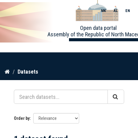
MK
AL
EN
Toggle
Open data portal
naviga
Assembly of the Republic of North Mace
Skip
Datasets
to
content
Order by