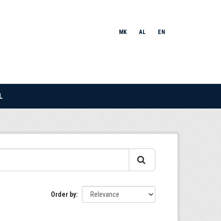
MK
AL
EN
L
Order by