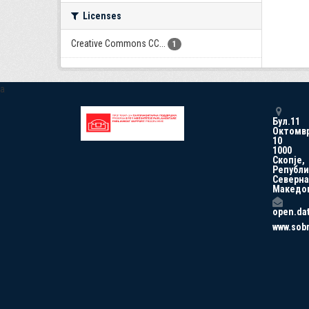
Licenses
Creative Commons CC...
1
a
Бул.11
Октомв
10
1000
Скопје,
Републи
Северна
Македо
open.da
www.sob