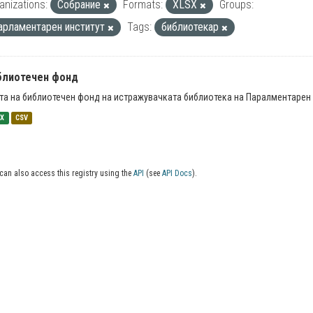
anizations:
Собрание
Formats:
XLSX
Groups:
арламентарен институт
Tags:
библиотекар
блиотечен фонд
та на библиотечен фонд на истражувачката библиотека на Паралментарен 
SX
CSV
can also access this registry using the
API
(see
API Docs
).