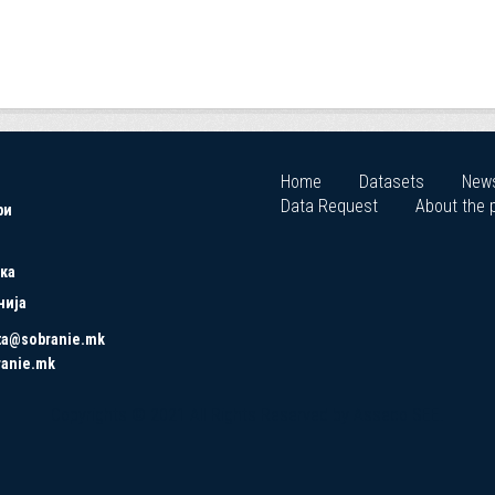
Home
Datasets
New
Data Request
About the p
ри
ка
нија
ta@sobranie.mk
ranie.mk
Copyrights © 2021 All Rights Reserved by Asseco SEE.