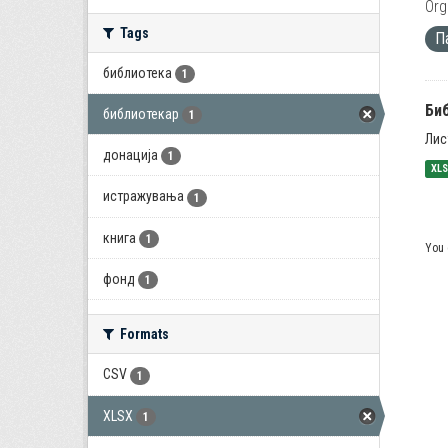
Org
Tags
П
библиотека
1
Би
библиотекар
1
Лис
донација
1
XL
истражувања
1
книга
1
You 
фонд
1
Formats
CSV
1
XLSX
1