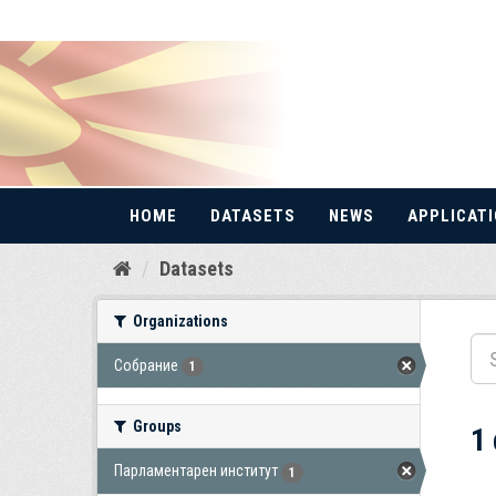
HOME
DATASETS
NEWS
APPLICAT
Skip
Datasets
to
content
Organizations
Собрание
1
Groups
1
Парламентарен институт
1