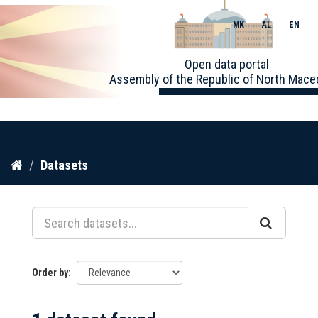
MK
AL
EN
Toggle
Open data portal
naviga
Assembly of the Republic of North Mace
Skip
Datasets
to
content
Order by