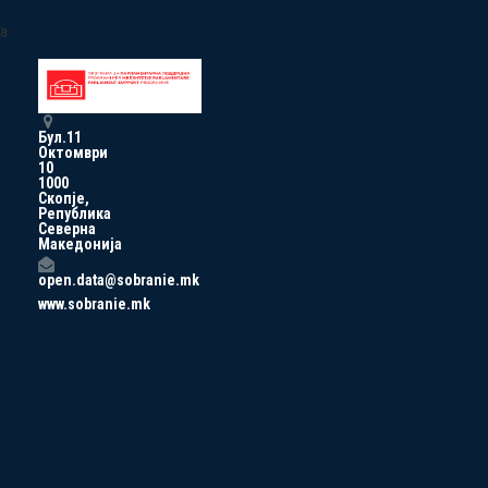
a
Бул.11
Октомври
10
1000
Скопје,
Република
Северна
Македонија
open.data@sobranie.mk
www.sobranie.mk