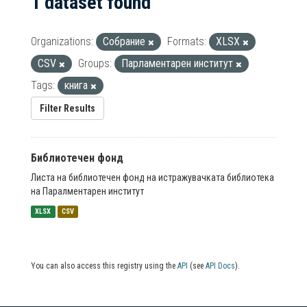
1 dataset found
Organizations:
Собрание
Formats:
XLSX
CSV
Groups:
Парламентарен институт
Tags:
книга
Filter Results
Библиотечен фонд
Листа на библиотечен фонд на истражувачката библиотека
на Паралментарен институт
XLSX
CSV
You can also access this registry using the
API
(see
API Docs
).