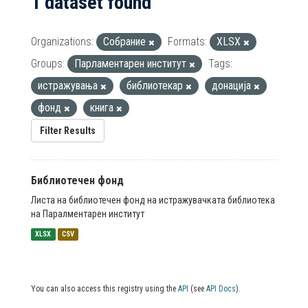
1 dataset found
Organizations:
Собрание
Formats:
XLSX
Groups:
Парламентарен институт
Tags:
истражувања
библиотекар
донација
фонд
книга
Filter Results
Библиотечен фонд
Листа на библиотечен фонд на истражувачката библиотека
на Паралментарен институт
XLSX
CSV
You can also access this registry using the
API
(see
API Docs
).