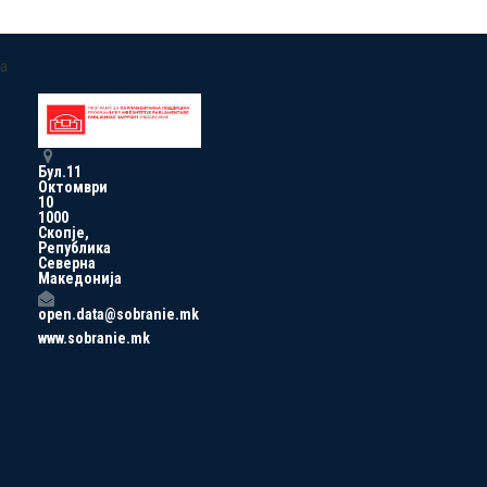
a
Бул.11
Октомври
10
1000
Скопје,
Република
Северна
Македонија
open.data@sobranie.mk
www.sobranie.mk