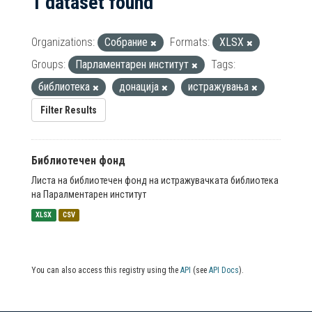
1 dataset found
Organizations:
Собрание
Formats:
XLSX
Groups:
Парламентарен институт
Tags:
библиотека
донација
истражувања
Filter Results
Библиотечен фонд
Листа на библиотечен фонд на истражувачката библиотека
на Паралментарен институт
XLSX
CSV
You can also access this registry using the
API
(see
API Docs
).