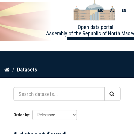
MK
AL
EN
Toggle
Open data portal
naviga
Assembly of the Republic of North Mace
Skip
Datasets
to
content
Order by