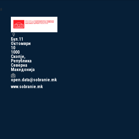
a
Бул.11
Октомври
10
1000
Скопје,
Република
Северна
Македонија
open.data@sobranie.mk
www.sobranie.mk