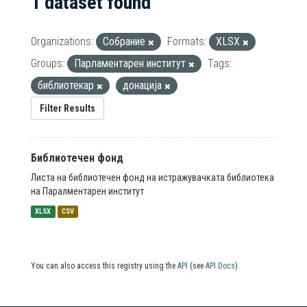
1 dataset found
Organizations:
Собрание
Formats:
XLSX
Groups:
Парламентарен институт
Tags:
библиотекар
донација
Filter Results
Библиотечен фонд
Листа на библиотечен фонд на истражувачката библиотека
на Паралментарен институт
XLSX
CSV
You can also access this registry using the
API
(see
API Docs
).