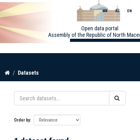
MK
AL
EN
Toggle
Open data portal
naviga
Assembly of the Republic of North Mace
Skip
Datasets
to
content
Order by