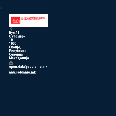
a
Бул.11
Октомври
10
1000
Скопје,
Република
Северна
Македонија
open.data@sobranie.mk
www.sobranie.mk