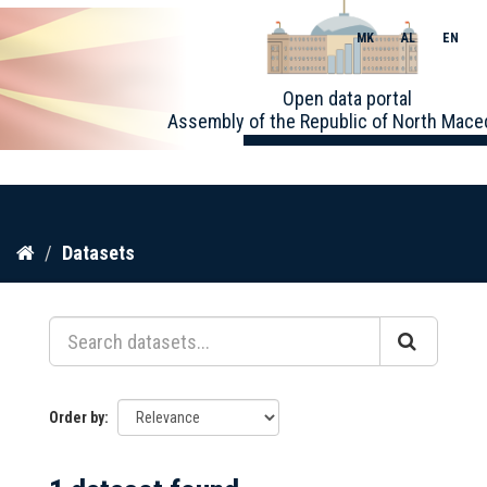
MK
AL
EN
Toggle
Open data portal
naviga
Assembly of the Republic of North Mace
Skip
Datasets
to
content
Order by