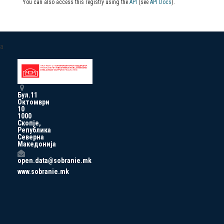
You can also access this registry using the
API
(see
API Docs
).
a
Бул.11
Октомври
10
1000
Скопје,
Република
Северна
Македонија
open.data@sobranie.mk
www.sobranie.mk