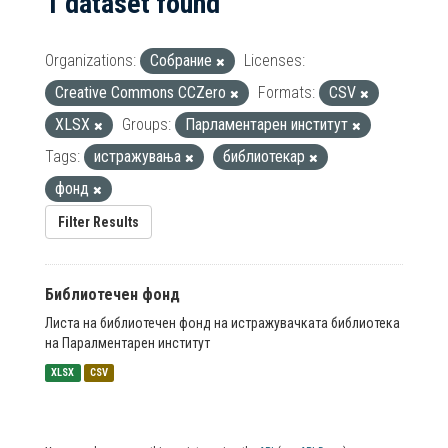
1 dataset found
Organizations:
Собрание
Licenses:
Creative Commons CCZero
Formats:
CSV
XLSX
Groups:
Парламентарен институт
Tags:
истражувања
библиотекар
фонд
Filter Results
Библиотечен фонд
Листа на библиотечен фонд на истражувачката библиотека
на Паралментарен институт
XLSX
CSV