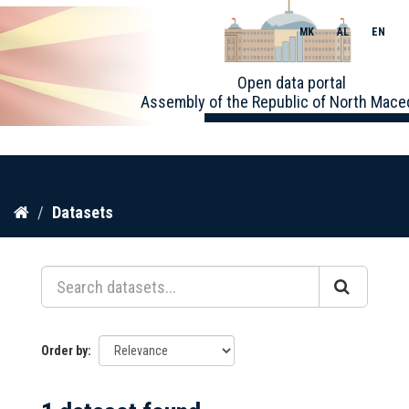
MK
AL
EN
Toggle
Open data portal
naviga
Assembly of the Republic of North Mace
Skip
Datasets
to
content
Order by