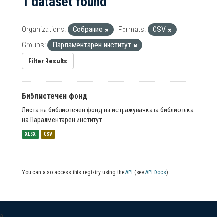
1 dataset found
Organizations:
Собрание
Formats:
CSV
Groups:
Парламентарен институт
Filter Results
Библиотечен фонд
Листа на библиотечен фонд на истражувачката библиотека
на Паралментарен институт
XLSX
CSV
You can also access this registry using the
API
(see
API Docs
).
a