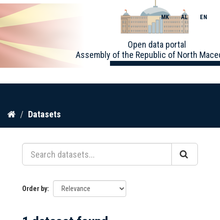
MK
AL
EN
Toggle
Open data portal
naviga
Assembly of the Republic of North Mace
Skip
Datasets
to
content
Order by