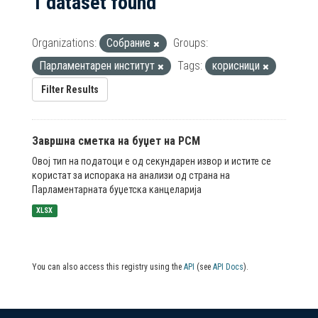
1 dataset found
Organizations:
Собрание
Groups:
Парламентарен институт
Tags:
корисници
Filter Results
Завршна сметка на буџет на РСМ
Овој тип на податоци е од секундарен извор и истите се
користат за испорака на анализи од страна на
Парламентарната буџетска канцеларија
XLSX
You can also access this registry using the
API
(see
API Docs
).