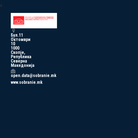
a
Бул.11
Октомври
10
1000
Скопје,
Република
Северна
Македонија
open.data@sobranie.mk
www.sobranie.mk