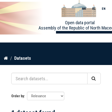
MK
AL
EN
Toggle
Open data portal
naviga
Assembly of the Republic of North Mace
Skip
Datasets
to
content
Order by