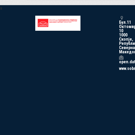
a
Бул.11
Октомв
10
1000
Скопје,
Републи
Северна
Македо
open.da
www.sob