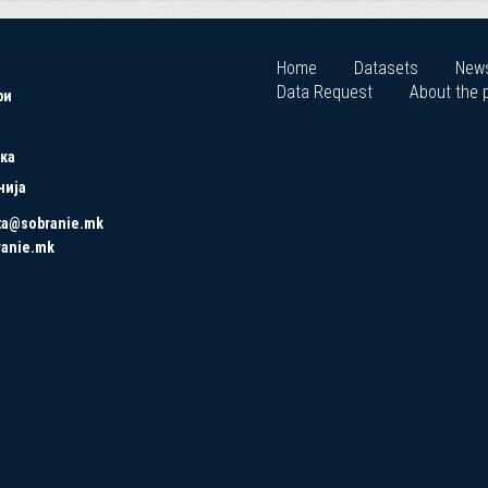
Home
Datasets
New
Data Request
About the p
ри
ка
нија
ta@sobranie.mk
ranie.mk
Copyrights © 2021 All Rights Reserved by Asseco SEE.