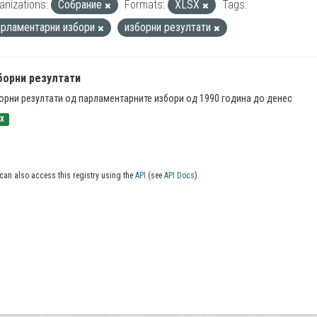
anizations:
Собрание
Formats:
XLSX
Tags:
арламентарни избори
изборни резултати
борни резултати
орни резултати од парламентарните избори од 1990 година до денес
SX
can also access this registry using the
API
(see
API Docs
).