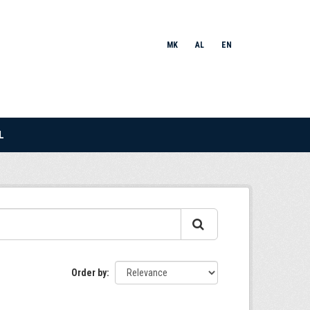
MK
AL
EN
L
Order by