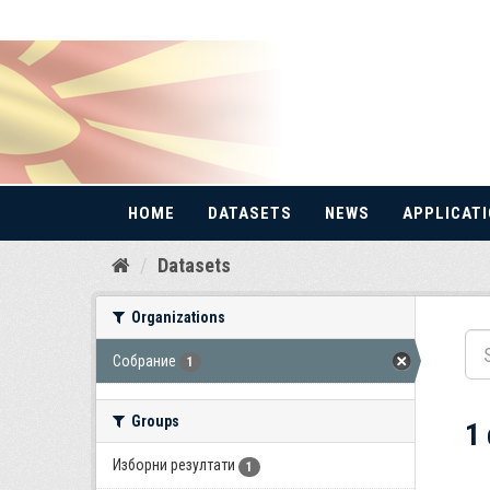
HOME
DATASETS
NEWS
APPLICAT
Skip
Datasets
to
content
Organizations
Собрание
1
Groups
1
Изборни резултати
1