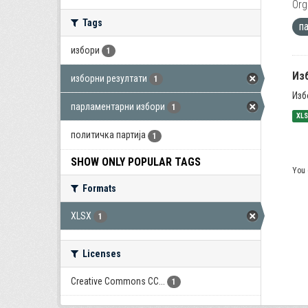
Org
Tags
п
избори
1
Из
изборни резултати
1
Изб
парламентарни избори
1
XL
политичка партија
1
SHOW ONLY POPULAR TAGS
You 
Formats
XLSX
1
Licenses
Creative Commons CC...
1