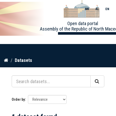
MK
AL
EN
Toggle
Open data portal
naviga
Assembly of the Republic of North Mace
Skip
Datasets
to
content
Order by