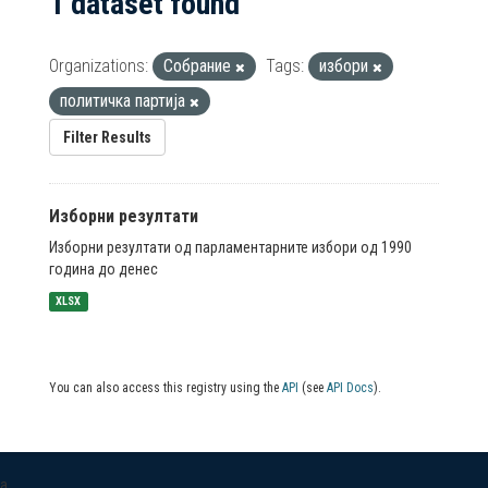
1 dataset found
Organizations:
Собрание
Tags:
избори
политичка партија
Filter Results
Изборни резултати
Изборни резултати од парламентарните избори од 1990
година до денес
XLSX
You can also access this registry using the
API
(see
API Docs
).
a